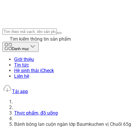
Tìm kiếm thông tin sản phẩm
Danh mục
Giới thiệu
Tin tức
Hệ sinh thái iCheck
Liên hệ
Tải app
Thực phẩm, đồ uống
Bánh bông lan cuộn ngàn lớp Baumkuchen vị Chuối 65g