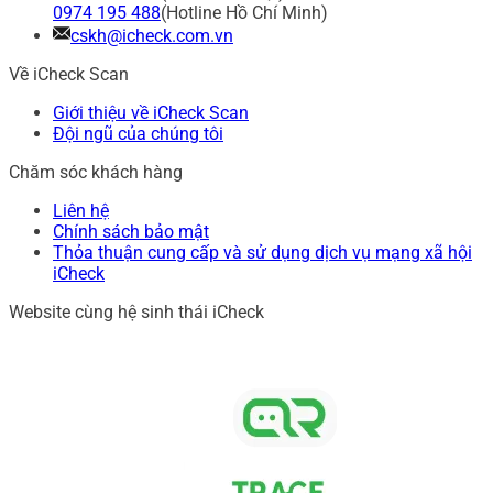
0974 195 488
(Hotline Hồ Chí Minh)
cskh@icheck.com.vn
Về iCheck Scan
Giới thiệu về iCheck Scan
Đội ngũ của chúng tôi
Chăm sóc khách hàng
Liên hệ
Chính sách bảo mật
Thỏa thuận cung cấp và sử dụng dịch vụ mạng xã hội
iCheck
Website cùng hệ sinh thái iCheck