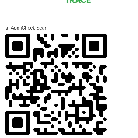
Tải App iCheck Scan