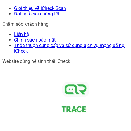
Giới thiệu về iCheck Scan
Đội ngũ của chúng tôi
Chăm sóc khách hàng
Liên hệ
Chính sách bảo mật
Thỏa thuận cung cấp và sử dụng dịch vụ mạng xã hội
iCheck
Website cùng hệ sinh thái iCheck