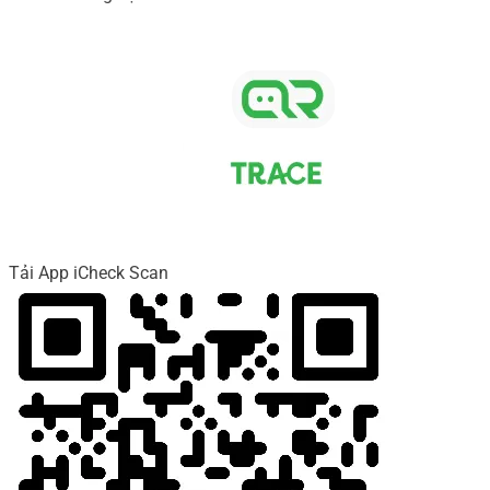
Tải App iCheck Scan