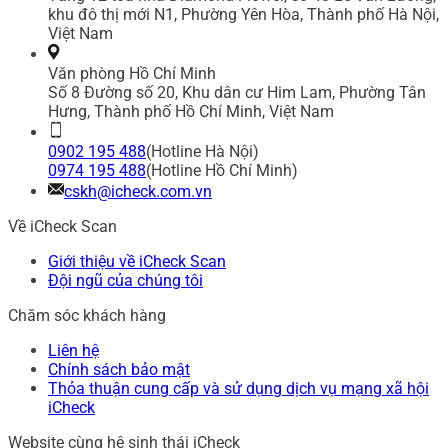
khu đô thị mới N1, Phường Yên Hòa, Thành phố Hà Nội,
Việt Nam
Văn phòng Hồ Chí Minh
Số 8 Đường số 20, Khu dân cư Him Lam, Phường Tân
Hưng, Thành phố Hồ Chí Minh, Việt Nam
0902 195 488
(Hotline Hà Nội)
0974 195 488
(Hotline Hồ Chí Minh)
cskh@icheck.com.vn
Về iCheck Scan
Giới thiệu về iCheck Scan
Đội ngũ của chúng tôi
Chăm sóc khách hàng
Liên hệ
Chính sách bảo mật
Thỏa thuận cung cấp và sử dụng dịch vụ mạng xã hội
iCheck
Website cùng hệ sinh thái iCheck