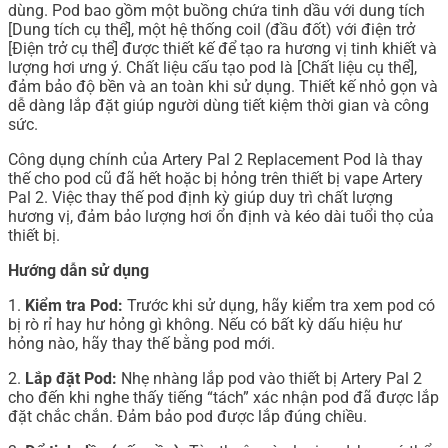
dùng. Pod bao gồm một buồng chứa tinh dầu với dung tích
[Dung tích cụ thể], một hệ thống coil (đầu đốt) với điện trở
[Điện trở cụ thể] được thiết kế để tạo ra hương vị tinh khiết và
lượng hơi ưng ý. Chất liệu cấu tạo pod là [Chất liệu cụ thể],
đảm bảo độ bền và an toàn khi sử dụng. Thiết kế nhỏ gọn và
dễ dàng lắp đặt giúp người dùng tiết kiệm thời gian và công
sức.
Công dụng chính của Artery Pal 2 Replacement Pod là thay
thế cho pod cũ đã hết hoặc bị hỏng trên thiết bị vape Artery
Pal 2. Việc thay thế pod định kỳ giúp duy trì chất lượng
hương vị, đảm bảo lượng hơi ổn định và kéo dài tuổi thọ của
thiết bị.
Hướng dẫn sử dụng
1.
Kiểm tra Pod:
Trước khi sử dụng, hãy kiểm tra xem pod có
bị rò rỉ hay hư hỏng gì không. Nếu có bất kỳ dấu hiệu hư
hỏng nào, hãy thay thế bằng pod mới.
2.
Lắp đặt Pod:
Nhẹ nhàng lắp pod vào thiết bị Artery Pal 2
cho đến khi nghe thấy tiếng “tách” xác nhận pod đã được lắp
đặt chắc chắn. Đảm bảo pod được lắp đúng chiều.