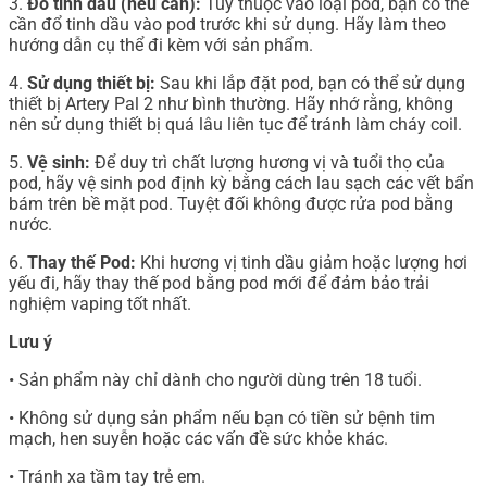
3.
Đổ tinh dầu (nếu cần):
Tùy thuộc vào loại pod, bạn có thể
cần đổ tinh dầu vào pod trước khi sử dụng. Hãy làm theo
hướng dẫn cụ thể đi kèm với sản phẩm.
4.
Sử dụng thiết bị:
Sau khi lắp đặt pod, bạn có thể sử dụng
thiết bị Artery Pal 2 như bình thường. Hãy nhớ rằng, không
nên sử dụng thiết bị quá lâu liên tục để tránh làm cháy coil.
5.
Vệ sinh:
Để duy trì chất lượng hương vị và tuổi thọ của
pod, hãy vệ sinh pod định kỳ bằng cách lau sạch các vết bẩn
bám trên bề mặt pod. Tuyệt đối không được rửa pod bằng
nước.
6.
Thay thế Pod:
Khi hương vị tinh dầu giảm hoặc lượng hơi
yếu đi, hãy thay thế pod bằng pod mới để đảm bảo trải
nghiệm vaping tốt nhất.
Lưu ý
• Sản phẩm này chỉ dành cho người dùng trên 18 tuổi.
• Không sử dụng sản phẩm nếu bạn có tiền sử bệnh tim
mạch, hen suyễn hoặc các vấn đề sức khỏe khác.
• Tránh xa tầm tay trẻ em.