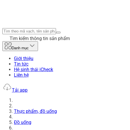
Tìm kiếm thông tin sản phẩm
Danh mục
Giới thiệu
Tin tức
Hệ sinh thái iCheck
Liên hệ
Tải app
Thực phẩm, đồ uống
Đồ uống