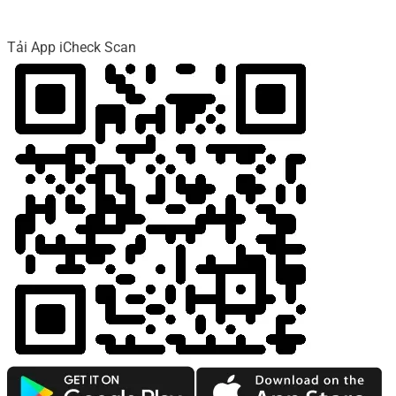
Tải App iCheck Scan