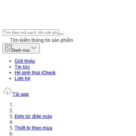
Tìm kiếm thông tin sản phẩm
Danh mục
Giới thiệu
Tin tức
Hệ sinh thái iCheck
Liên hệ
Tải app
Điện tử, điện máy
Thiết bị theo mùa