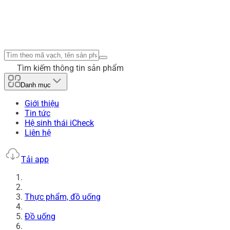
Tìm kiếm thông tin sản phẩm
Danh mục
Giới thiệu
Tin tức
Hệ sinh thái iCheck
Liên hệ
Tải app
Thực phẩm, đồ uống
Đồ uống