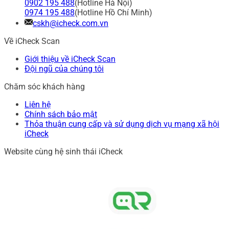
0902 195 488
(Hotline Hà Nội)
0974 195 488
(Hotline Hồ Chí Minh)
cskh@icheck.com.vn
Về iCheck Scan
Giới thiệu về iCheck Scan
Đội ngũ của chúng tôi
Chăm sóc khách hàng
Liên hệ
Chính sách bảo mật
Thỏa thuận cung cấp và sử dụng dịch vụ mạng xã hội
iCheck
Website cùng hệ sinh thái iCheck