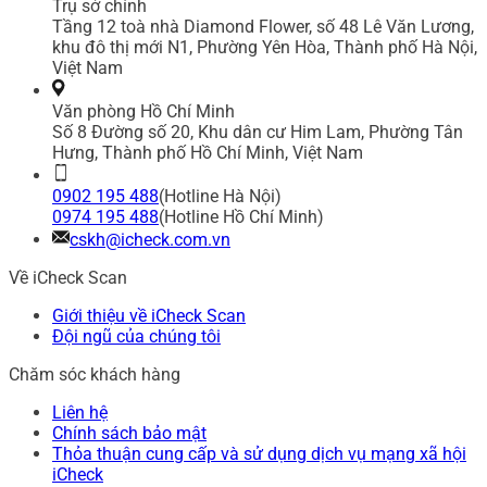
Trụ sở chính
Tầng 12 toà nhà Diamond Flower, số 48 Lê Văn Lương,
khu đô thị mới N1, Phường Yên Hòa, Thành phố Hà Nội,
Việt Nam
Văn phòng Hồ Chí Minh
Số 8 Đường số 20, Khu dân cư Him Lam, Phường Tân
Hưng, Thành phố Hồ Chí Minh, Việt Nam
0902 195 488
(Hotline Hà Nội)
0974 195 488
(Hotline Hồ Chí Minh)
cskh@icheck.com.vn
Về iCheck Scan
Giới thiệu về iCheck Scan
Đội ngũ của chúng tôi
Chăm sóc khách hàng
Liên hệ
Chính sách bảo mật
Thỏa thuận cung cấp và sử dụng dịch vụ mạng xã hội
iCheck