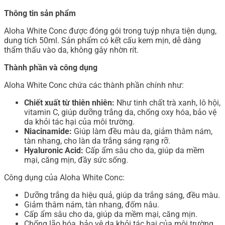
Thông tin sản phẩm
Aloha White Conc được đóng gói trong tuýp nhựa tiện dụng,
dung tích 50ml. Sản phẩm có kết cấu kem mịn, dễ dàng
thẩm thấu vào da, không gây nhờn rít.
Thành phần và công dụng
Aloha White Conc chứa các thành phần chính như:
Chiết xuất từ thiên nhiên:
Như tinh chất trà xanh, lô hội,
vitamin C, giúp dưỡng trắng da, chống oxy hóa, bảo vệ
da khỏi tác hại của môi trường.
Niacinamide:
Giúp làm đều màu da, giảm thâm nám,
tàn nhang, cho làn da trắng sáng rạng rỡ.
Hyaluronic Acid:
Cấp ẩm sâu cho da, giúp da mềm
mại, căng mịn, đầy sức sống.
Công dụng của Aloha White Conc:
Dưỡng trắng da hiệu quả, giúp da trắng sáng, đều màu.
Giảm thâm nám, tàn nhang, đốm nâu.
Cấp ẩm sâu cho da, giúp da mềm mại, căng mịn.
Chống lão hóa, bảo vệ da khỏi tác hại của môi trường.