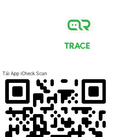
Tải App iCheck Scan