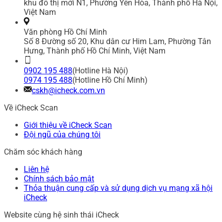
khu đô thị mới N1, Phường Yên Hòa, Thành phố Hà Nội,
Việt Nam
Văn phòng Hồ Chí Minh
Số 8 Đường số 20, Khu dân cư Him Lam, Phường Tân
Hưng, Thành phố Hồ Chí Minh, Việt Nam
0902 195 488
(Hotline Hà Nội)
0974 195 488
(Hotline Hồ Chí Minh)
cskh@icheck.com.vn
Về iCheck Scan
Giới thiệu về iCheck Scan
Đội ngũ của chúng tôi
Chăm sóc khách hàng
Liên hệ
Chính sách bảo mật
Thỏa thuận cung cấp và sử dụng dịch vụ mạng xã hội
iCheck
Website cùng hệ sinh thái iCheck