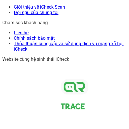
Giới thiệu về iCheck Scan
Đội ngũ của chúng tôi
Chăm sóc khách hàng
Liên hệ
Chính sách bảo mật
Thỏa thuận cung cấp và sử dụng dịch vụ mạng xã hội
iCheck
Website cùng hệ sinh thái iCheck