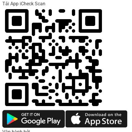
Tải App iCheck Scan
Vận hành bởi