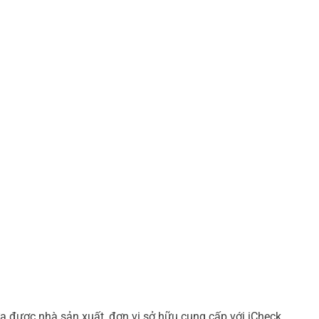
a được nhà sản xuất, đơn vị sở hữu cung cấp với iCheck.