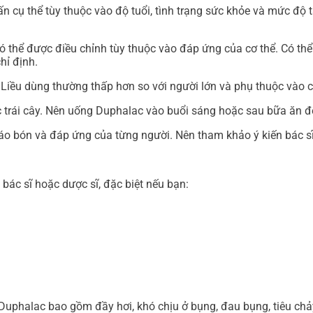
 cụ thể tùy thuộc vào độ tuổi, tình trạng sức khỏe và mức độ t
 thể được điều chỉnh tùy thuộc vào đáp ứng của cơ thể. Có thể 
hỉ định.
 Liều dùng thường thấp hơn so với người lớn và phụ thuộc vào c
 trái cây. Nên uống Duphalac vào buổi sáng hoặc sau bữa ăn để
táo bón và đáp ứng của từng người. Nên tham khảo ý kiến bác sĩ 
bác sĩ hoặc dược sĩ, đặc biệt nếu bạn:
 Duphalac bao gồm đầy hơi, khó chịu ở bụng, đau bụng, tiêu ch