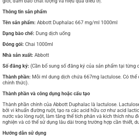
giới, đảm bảo chất lượng và hiệu quả điều trị.
Thông tin sản phẩm
Tên sản phẩm:
Abbott Duphalac 667 mg/ml 1000ml
Dạng bào chế:
Dung dịch uống
Đóng gói:
Chai 1000ml
Nhà sản xuất:
Abbott
Số đăng ký:
(Cần bổ sung số đăng ký của sản phẩm tại từng 
Thành phần:
Mỗi ml dung dịch chứa 667mg lactulose. Có thể 
chính thức).
Thành phần và công dụng hoặc cấu tạo
Thành phần chính của Abbott Duphalac là lactulose. Lactulose
bởi vi khuẩn đường ruột, tạo ra các acid hữu cơ như acid lact
nước vào lòng ruột, làm tăng thể tích phân và kích thích nhu
nghiện và có thể sử dụng lâu dài trong trường hợp cần thiết, 
Hướng dẫn sử dụng