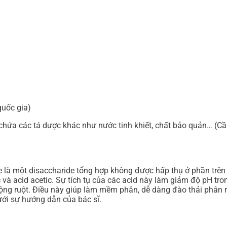
quốc gia)
chứa các tá dược khác như nước tinh khiết, chất bảo quản… (C
 là một disaccharide tổng hợp không được hấp thụ ở phần trên 
ic và acid acetic. Sự tích tụ của các acid này làm giảm độ pH t
 động ruột. Điều này giúp làm mềm phân, dễ dàng đào thải phân 
dưới sự hướng dẫn của bác sĩ.