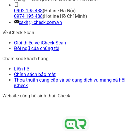
0902 195 488
(Hotline Hà Nội)
0974 195 488
(Hotline Hồ Chí Minh)
cskh@icheck.com.vn
Về iCheck Scan
Giới thiệu về iCheck Scan
Đội ngũ của chúng tôi
Chăm sóc khách hàng
Liên hệ
Chính sách bảo mật
Thỏa thuận cung cấp và sử dụng dịch vụ mạng xã hội
iCheck
Website cùng hệ sinh thái iCheck