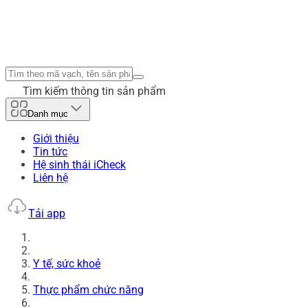
Tìm kiếm thông tin sản phẩm
Danh mục
Giới thiệu
Tin tức
Hệ sinh thái iCheck
Liên hệ
Tải app
Y tế, sức khoẻ
Thực phẩm chức năng