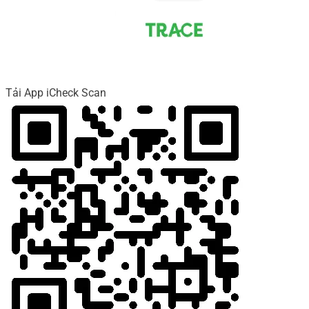
Tải App iCheck Scan