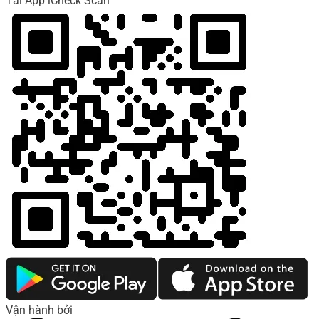
Tải App iCheck Scan
Vận hành bởi