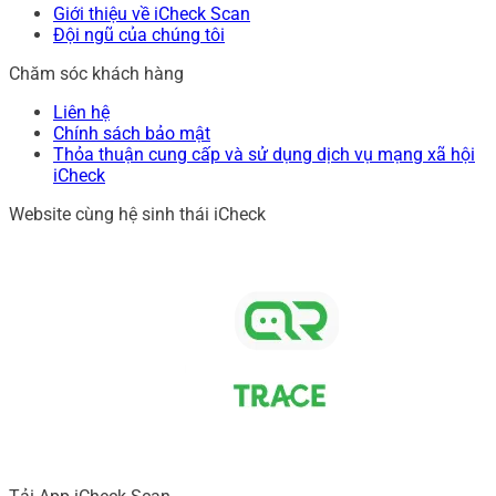
Giới thiệu về iCheck Scan
Đội ngũ của chúng tôi
Chăm sóc khách hàng
Liên hệ
Chính sách bảo mật
Thỏa thuận cung cấp và sử dụng dịch vụ mạng xã hội
iCheck
Website cùng hệ sinh thái iCheck