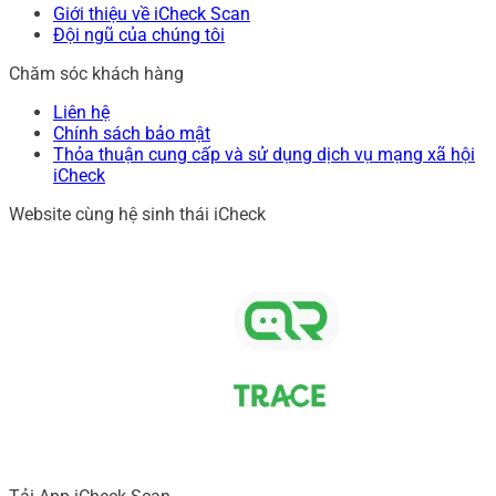
Giới thiệu về iCheck Scan
Đội ngũ của chúng tôi
Chăm sóc khách hàng
Liên hệ
Chính sách bảo mật
Thỏa thuận cung cấp và sử dụng dịch vụ mạng xã hội
iCheck
Website cùng hệ sinh thái iCheck