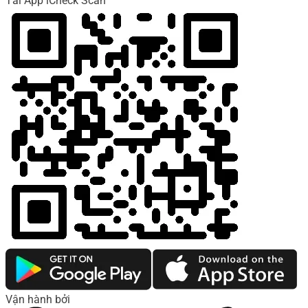
Tải App iCheck Scan
Vận hành bởi