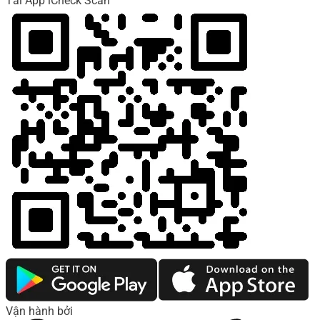
Tải App iCheck Scan
Vận hành bởi