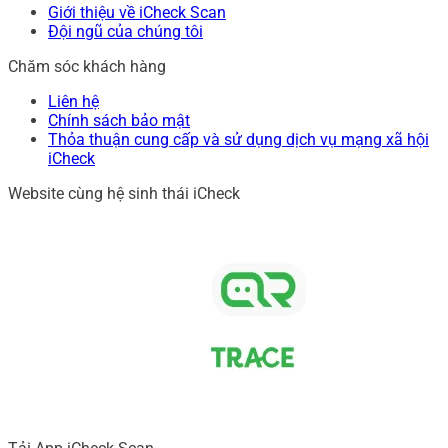
Giới thiệu về iCheck Scan
Đội ngũ của chúng tôi
Chăm sóc khách hàng
Liên hệ
Chính sách bảo mật
Thỏa thuận cung cấp và sử dụng dịch vụ mạng xã hội
iCheck
Website cùng hệ sinh thái iCheck