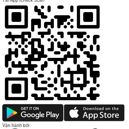
Tải App iCheck Scan
Vận hành bởi