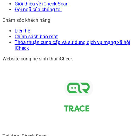
Giới thiệu về iCheck Scan
Đội ngũ của chúng tôi
Chăm sóc khách hàng
Liên hệ
Chính sách bảo mật
Thỏa thuận cung cấp và sử dụng dịch vụ mạng xã hội
iCheck
Website cùng hệ sinh thái iCheck