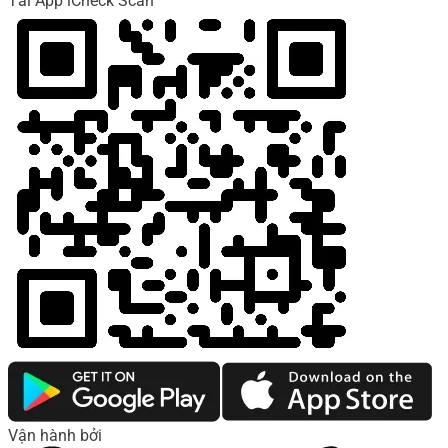
Tải App iCheck Scan
Vận hành bởi