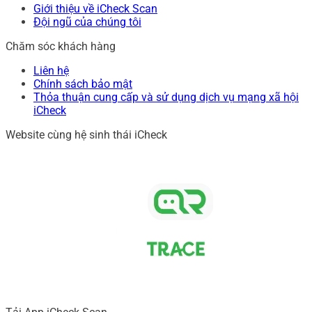
Giới thiệu về iCheck Scan
Đội ngũ của chúng tôi
Chăm sóc khách hàng
Liên hệ
Chính sách bảo mật
Thỏa thuận cung cấp và sử dụng dịch vụ mạng xã hội
iCheck
Website cùng hệ sinh thái iCheck