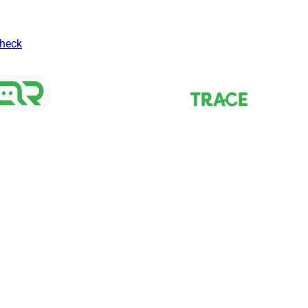
Check