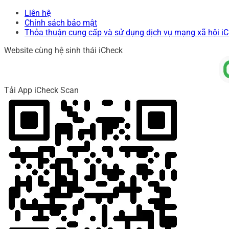
Liên hệ
Chính sách bảo mật
Thỏa thuận cung cấp và sử dụng dịch vụ mạng xã hội i
Website cùng hệ sinh thái iCheck
Tải App iCheck Scan