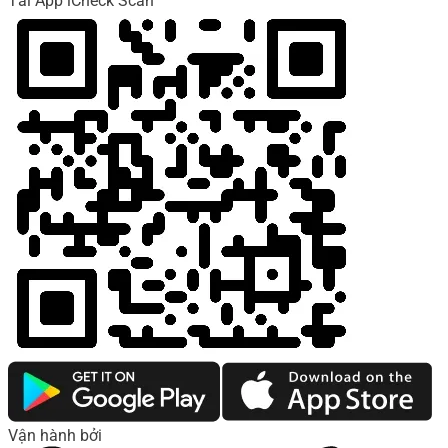
Tải App iCheck Scan
Vận hành bởi