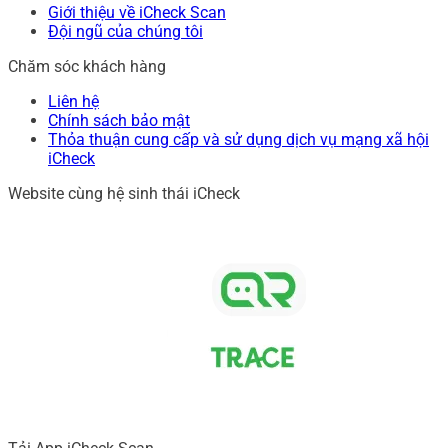
Giới thiệu về iCheck Scan
Đội ngũ của chúng tôi
Chăm sóc khách hàng
Liên hệ
Chính sách bảo mật
Thỏa thuận cung cấp và sử dụng dịch vụ mạng xã hội
iCheck
Website cùng hệ sinh thái iCheck