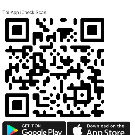
Tải App iCheck Scan