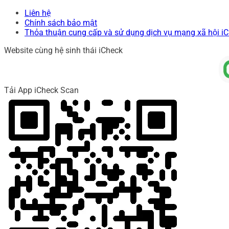
Liên hệ
Chính sách bảo mật
Thỏa thuận cung cấp và sử dụng dịch vụ mạng xã hội i
Website cùng hệ sinh thái iCheck
Tải App iCheck Scan