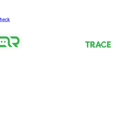
Check