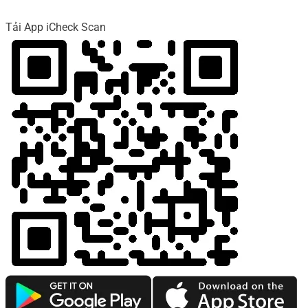
Tải App iCheck Scan