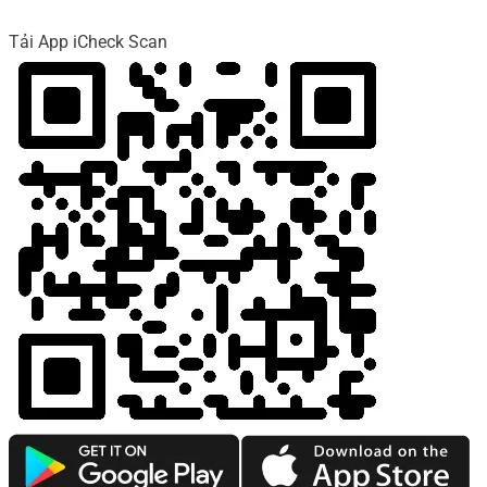
Tải App iCheck Scan