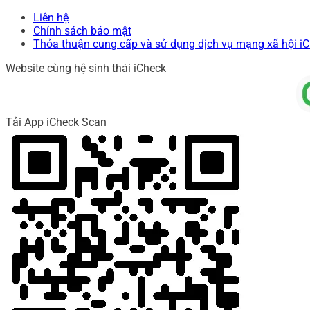
Liên hệ
Chính sách bảo mật
Thỏa thuận cung cấp và sử dụng dịch vụ mạng xã hội i
Website cùng hệ sinh thái iCheck
Tải App iCheck Scan