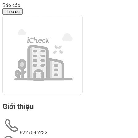
Báo cáo
Theo dõi
Giới thiệu
8227095232