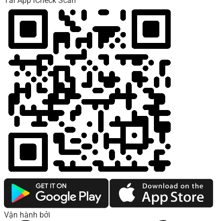
Tải App iCheck Scan
Vận hành bởi