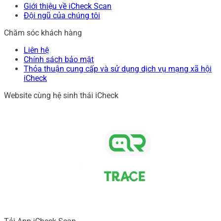
Giới thiệu về iCheck Scan
Đội ngũ của chúng tôi
Chăm sóc khách hàng
Liên hệ
Chính sách bảo mật
Thỏa thuận cung cấp và sử dụng dịch vụ mạng xã hội
iCheck
Website cùng hệ sinh thái iCheck