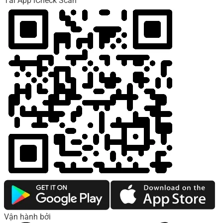
Tải App iCheck Scan
Vận hành bởi