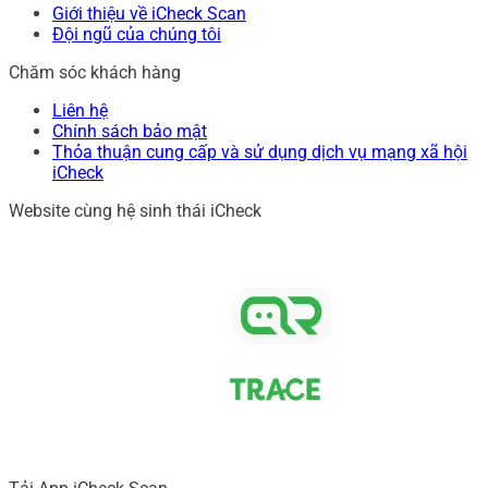
Giới thiệu về iCheck Scan
Đội ngũ của chúng tôi
Chăm sóc khách hàng
Liên hệ
Chính sách bảo mật
Thỏa thuận cung cấp và sử dụng dịch vụ mạng xã hội
iCheck
Website cùng hệ sinh thái iCheck