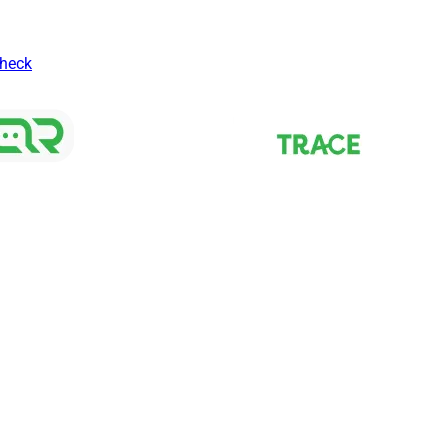
Check