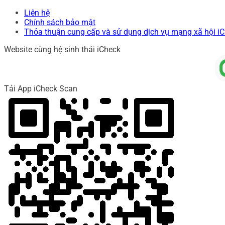
Liên hệ
Chính sách bảo mật
Thỏa thuận cung cấp và sử dụng dịch vụ mạng xã hội i
Website cùng hệ sinh thái iCheck
Tải App iCheck Scan