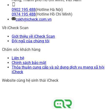
0902 195 488
(Hotline Hà Nội)
0974 195 488
(Hotline Hồ Chí Minh)
cskh@icheck.com.vn
Về iCheck Scan
Giới thiệu về iCheck Scan
Đội ngũ của chúng tôi
Chăm sóc khách hàng
Liên hệ
Chính sách bảo mật
Thỏa thuận cung cấp và sử dụng dịch vụ mạng xã hội
iCheck
Website cùng hệ sinh thái iCheck