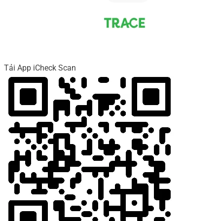
Tải App iCheck Scan