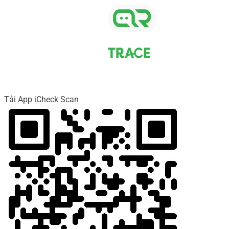
Tải App iCheck Scan