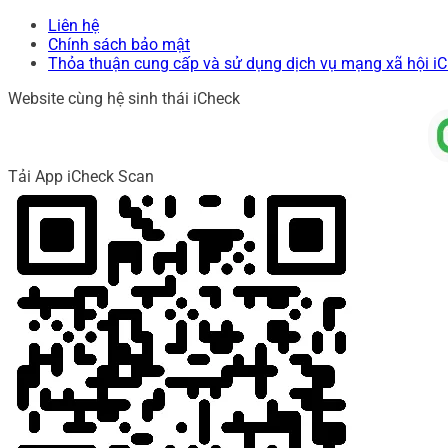
Liên hệ
Chính sách bảo mật
Thỏa thuận cung cấp và sử dụng dịch vụ mạng xã hội i
Website cùng hệ sinh thái iCheck
Tải App iCheck Scan