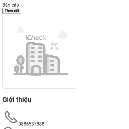
Báo cáo
Theo dõi
Giới thiệu
0886537888