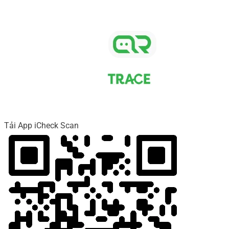
Tải App iCheck Scan