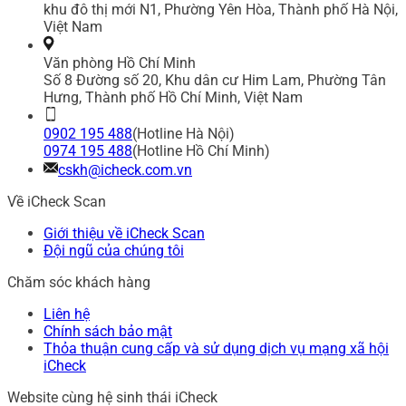
khu đô thị mới N1, Phường Yên Hòa, Thành phố Hà Nội,
Việt Nam
Văn phòng Hồ Chí Minh
Số 8 Đường số 20, Khu dân cư Him Lam, Phường Tân
Hưng, Thành phố Hồ Chí Minh, Việt Nam
0902 195 488
(Hotline Hà Nội)
0974 195 488
(Hotline Hồ Chí Minh)
cskh@icheck.com.vn
Về iCheck Scan
Giới thiệu về iCheck Scan
Đội ngũ của chúng tôi
Chăm sóc khách hàng
Liên hệ
Chính sách bảo mật
Thỏa thuận cung cấp và sử dụng dịch vụ mạng xã hội
iCheck
Website cùng hệ sinh thái iCheck