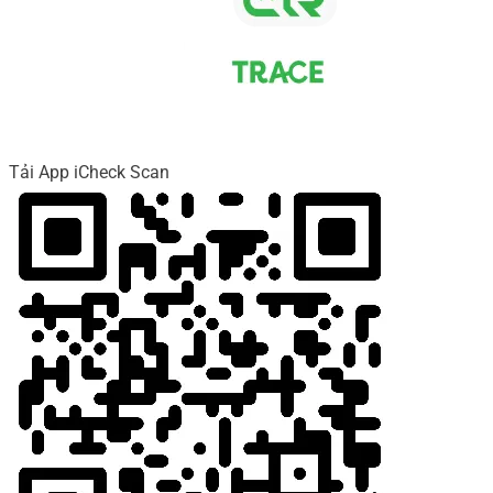
Tải App iCheck Scan