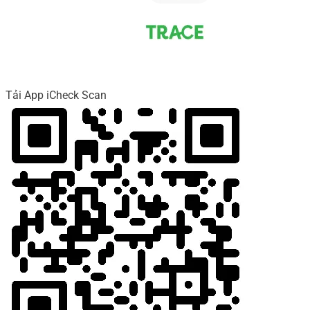
Tải App iCheck Scan