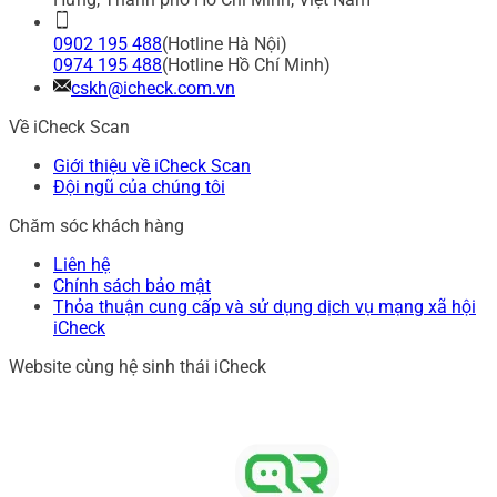
0902 195 488
(Hotline Hà Nội)
0974 195 488
(Hotline Hồ Chí Minh)
cskh@icheck.com.vn
Về iCheck Scan
Giới thiệu về iCheck Scan
Đội ngũ của chúng tôi
Chăm sóc khách hàng
Liên hệ
Chính sách bảo mật
Thỏa thuận cung cấp và sử dụng dịch vụ mạng xã hội
iCheck
Website cùng hệ sinh thái iCheck