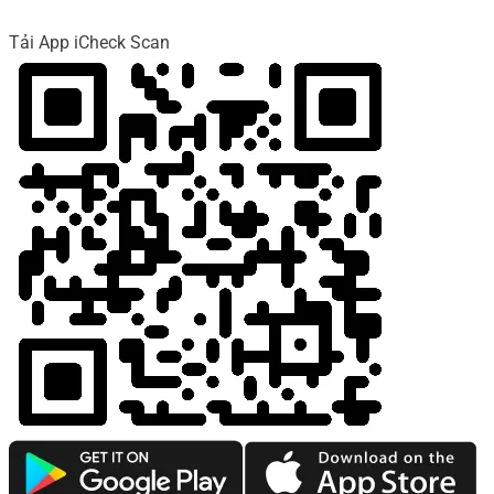
Tải App iCheck Scan