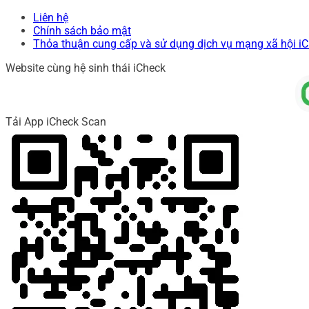
Liên hệ
Chính sách bảo mật
Thỏa thuận cung cấp và sử dụng dịch vụ mạng xã hội i
Website cùng hệ sinh thái iCheck
Tải App iCheck Scan