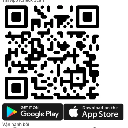
Tải App iCheck Scan
Vận hành bởi