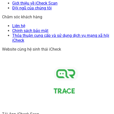
Giới thiệu về iCheck Scan
Đội ngũ của chúng tôi
Chăm sóc khách hàng
Liên hệ
Chính sách bảo mật
Thỏa thuận cung cấp và sử dụng dịch vụ mạng xã hội
iCheck
Website cùng hệ sinh thái iCheck