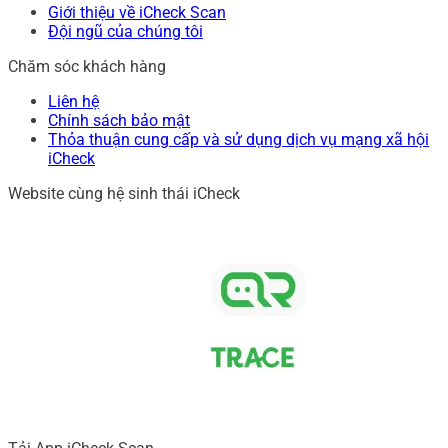
Giới thiệu về iCheck Scan
Đội ngũ của chúng tôi
Chăm sóc khách hàng
Liên hệ
Chính sách bảo mật
Thỏa thuận cung cấp và sử dụng dịch vụ mạng xã hội
iCheck
Website cùng hệ sinh thái iCheck