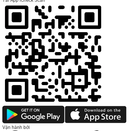
Tải App iCheck Scan
Vận hành bởi