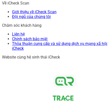
Về iCheck Scan
Giới thiệu về iCheck Scan
Đội ngũ của chúng tôi
Chăm sóc khách hàng
Liên hệ
Chính sách bảo mật
Thỏa thuận cung cấp và sử dụng dịch vụ mạng xã hội
iCheck
Website cùng hệ sinh thái iCheck