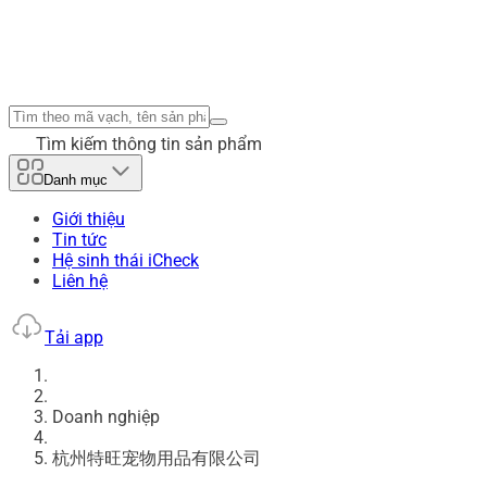
Tìm kiếm thông tin sản phẩm
Danh mục
Giới thiệu
Tin tức
Hệ sinh thái iCheck
Liên hệ
Tải app
Doanh nghiệp
杭州特旺宠物用品有限公司