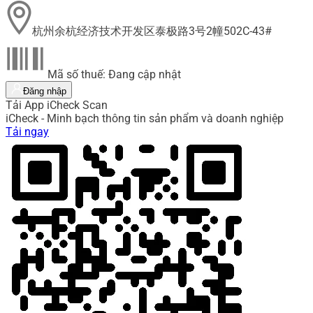
杭州余杭经济技术开发区泰极路3号2幢502C-43#
Mã số thuế: Đang cập nhật
Đăng nhập
Tải App iCheck Scan
iCheck - Minh bạch thông tin sản phẩm và doanh nghiệp
Tải ngay