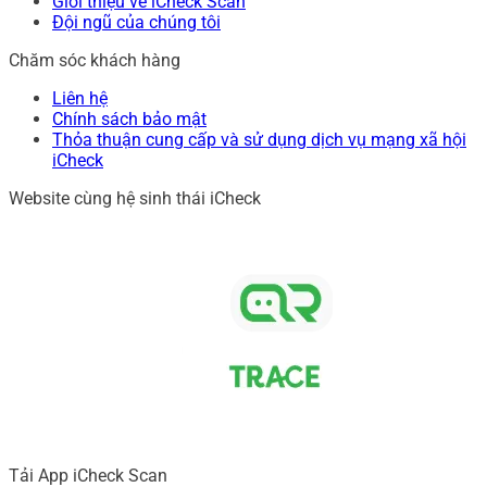
Giới thiệu về iCheck Scan
Đội ngũ của chúng tôi
Chăm sóc khách hàng
Liên hệ
Chính sách bảo mật
Thỏa thuận cung cấp và sử dụng dịch vụ mạng xã hội
iCheck
Website cùng hệ sinh thái iCheck
Tải App iCheck Scan