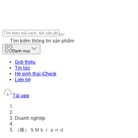
Tìm kiếm thông tin sản phẩm
Danh mục
Giới thiệu
Tin tức
Hệ sinh thái iCheck
Liên hệ
Tải app
Doanh nghiệp
（株）ＳＭｂｒａｎｄ