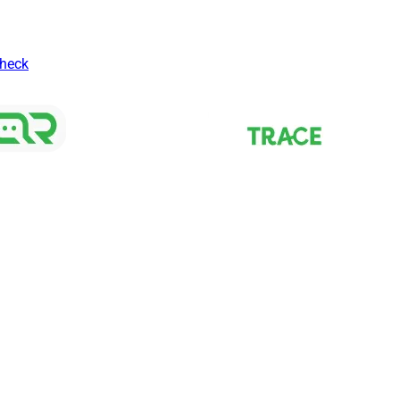
Check