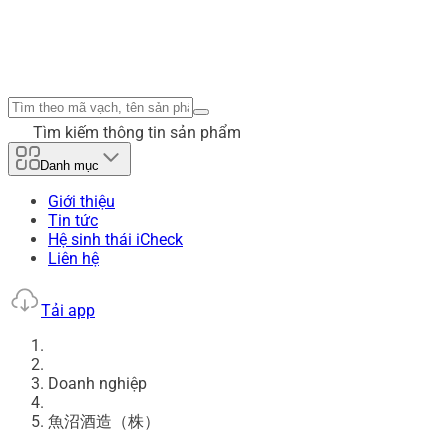
Tìm kiếm thông tin sản phẩm
Danh mục
Giới thiệu
Tin tức
Hệ sinh thái iCheck
Liên hệ
Tải app
Doanh nghiệp
魚沼酒造（株）