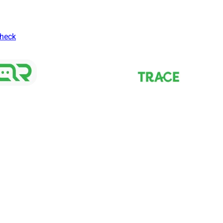
Check