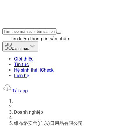
Tìm kiếm thông tin sản phẩm
Danh mục
Giới thiệu
Tin tức
Hệ sinh thái iCheck
Liên hệ
Tải app
Doanh nghiệp
维布络安舍(广东)日用品有限公司