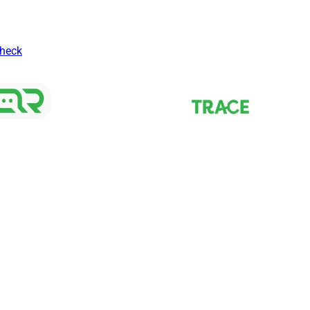
Check