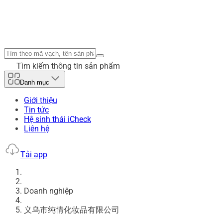
Tìm kiếm thông tin sản phẩm
Danh mục
Giới thiệu
Tin tức
Hệ sinh thái iCheck
Liên hệ
Tải app
Doanh nghiệp
义乌市纯情化妆品有限公司