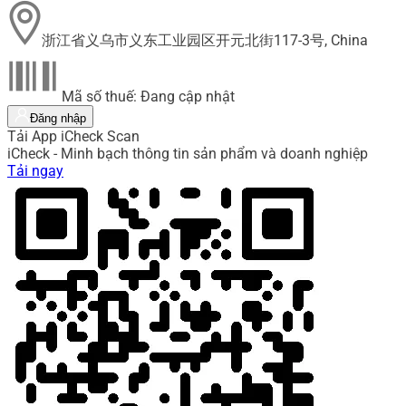
浙江省义乌市义东工业园区开元北街117-3号, China
Mã số thuế: Đang cập nhật
Đăng nhập
Tải App iCheck Scan
iCheck - Minh bạch thông tin sản phẩm và doanh nghiệp
Tải ngay