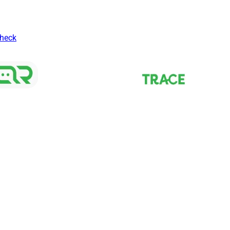
Check