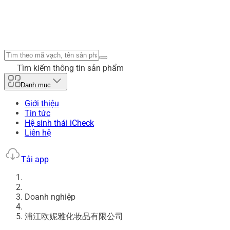
Tìm kiếm thông tin sản phẩm
Danh mục
Giới thiệu
Tin tức
Hệ sinh thái iCheck
Liên hệ
Tải app
Doanh nghiệp
浦江欧妮雅化妆品有限公司