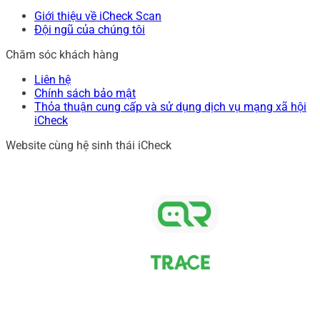
Giới thiệu về iCheck Scan
Đội ngũ của chúng tôi
Chăm sóc khách hàng
Liên hệ
Chính sách bảo mật
Thỏa thuận cung cấp và sử dụng dịch vụ mạng xã hội
iCheck
Website cùng hệ sinh thái iCheck