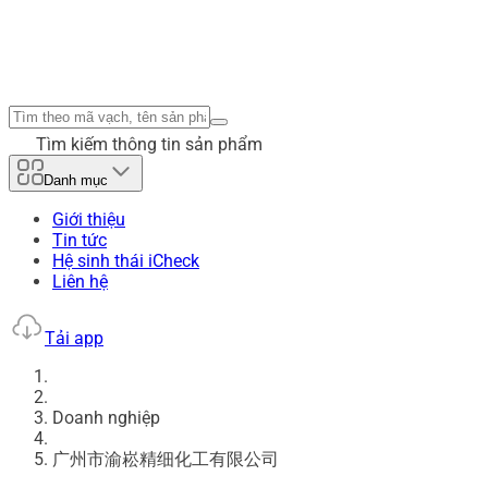
Tìm kiếm thông tin sản phẩm
Danh mục
Giới thiệu
Tin tức
Hệ sinh thái iCheck
Liên hệ
Tải app
Doanh nghiệp
广州市渝崧精细化工有限公司