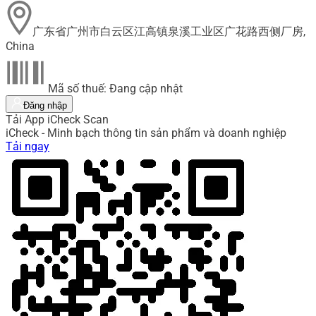
广东省广州市白云区江高镇泉溪工业区广花路西侧厂房,
China
Mã số thuế: Đang cập nhật
Đăng nhập
Tải App iCheck Scan
iCheck - Minh bạch thông tin sản phẩm và doanh nghiệp
Tải ngay