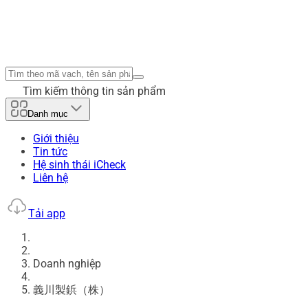
Tìm kiếm thông tin sản phẩm
Danh mục
Giới thiệu
Tin tức
Hệ sinh thái iCheck
Liên hệ
Tải app
Doanh nghiệp
義川製鋲（株）