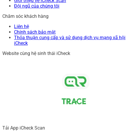
Giới thiệu về iCheck Scan
Đội ngũ của chúng tôi
Chăm sóc khách hàng
Liên hệ
Chính sách bảo mật
Thỏa thuận cung cấp và sử dụng dịch vụ mạng xã hội
iCheck
Website cùng hệ sinh thái iCheck
Tải App iCheck Scan