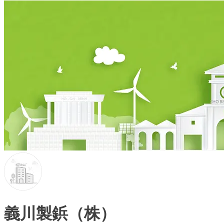
義川製鋲（株）