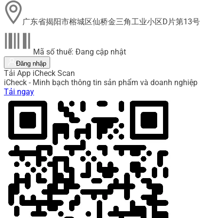
广东省揭阳市榕城区仙桥金三角工业小区D片第13号
Mã số thuế: Đang cập nhật
Đăng nhập
Tải App iCheck Scan
iCheck - Minh bạch thông tin sản phẩm và doanh nghiệp
Tải ngay