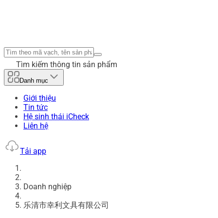
Tìm kiếm thông tin sản phẩm
Danh mục
Giới thiệu
Tin tức
Hệ sinh thái iCheck
Liên hệ
Tải app
Doanh nghiệp
乐清市幸利文具有限公司